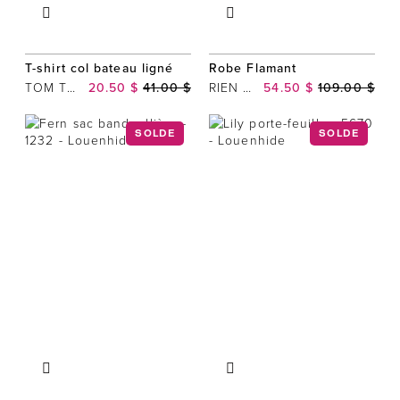
T-shirt col bateau ligné
Robe Flamant
TOM TAILOR
20.50 $
41.00 $
RIEN NE SE PERD, TOUT SE CRÉE
54.50 $
109.00 $
SOLDE
SOLDE