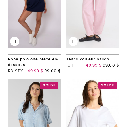
Notre histoire
L'équipe
Politiques de cookies
Politique de confidentialité
Politiques et conditions d'achats
Robe polo one piece en-
Jeans couleur ballon
dessous
ICHI
49.99 $
99.00 $
RD STYLE
49.99 $
99.00 $
SOLDE
SOLDE