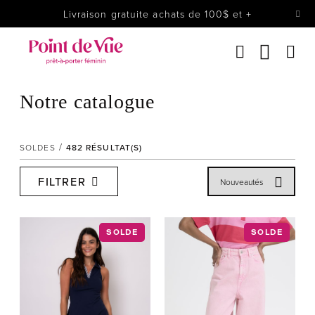
Livraison gratuite achats de 100$ et +
Femmes
Lingerie
Accessoires
Notre catalogue
Chaussures
Soldes
Prêt à reporter
SOLDES
482
RÉSULTAT(S)
FILTRER
SOLDE
SOLDE