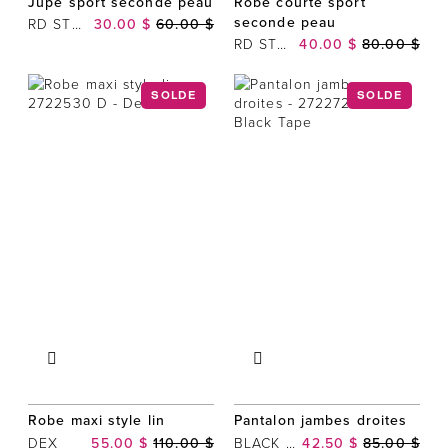
Jupe sport seconde peau
Robe courte sport
seconde peau
RD STYLE
30.00 $
60.00 $
RD STYLE
40.00 $
80.00 $
SOLDE
SOLDE
Robe maxi style lin
Pantalon jambes droites
DEX
55.00 $
110.00 $
BLACK TAPE
42.50 $
85.00 $