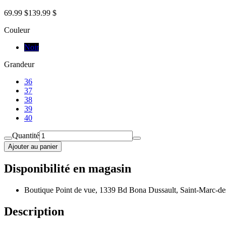
69.99 $
139.99 $
Couleur
Noir
Grandeur
36
37
38
39
40
Quantité
Ajouter au panier
Disponibilité en magasin
Boutique Point de vue, 1339 Bd Bona Dussault, Saint-Marc-de
Description