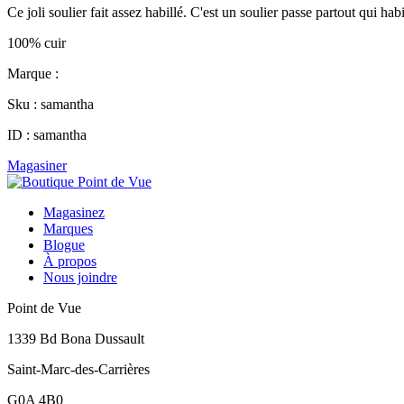
Ce joli soulier fait assez habillé. C'est un soulier passe partout qui ha
100% cuir
Marque :
Sku : samantha
ID : samantha
Magasiner
Magasinez
Marques
Blogue
À propos
Nous joindre
Point de Vue
1339 Bd Bona Dussault
Saint-Marc-des-Carrières
G0A 4B0