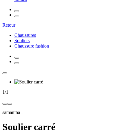
Retour
Chaussures
Souliers
Chaussure fashion
1
/
1
samantha
-
Soulier carré