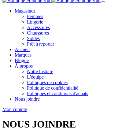
Magasinez
Femmes
Lingerie
Accessoires
Chaussures
Soldes
Prêt à reporter
Accueil
Marques
Blogue
À propos
Notre histoire
L'équipe
Politiques de cookies
Politique de confidentialité
Politiques et conditions d'achats
Nous joindre
Mon compte
NOUS JOINDRE