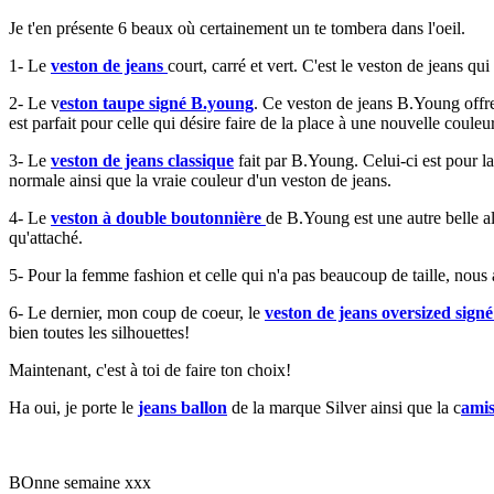
Je t'en présente 6 beaux où certainement un te tombera dans l'oeil.
1- Le
veston de jeans
court, carré et vert. C'est le veston de jeans q
2- Le v
eston taupe signé B.young
. Ce veston de jeans B.Young offre 
est parfait pour celle qui désire faire de la place à une nouvelle couleu
3- Le
veston de jeans classique
fait par B.Young. Celui-ci est pour l
normale ainsi que la vraie couleur d'un veston de jeans.
4- Le
veston à double boutonnière
de B.Young est une autre belle alt
qu'attaché.
5- Pour la femme fashion et celle qui n'a pas beaucoup de taille, nous 
6- Le dernier, mon coup de coeur, le
veston de jeans oversized signé
bien toutes les silhouettes!
Maintenant, c'est à toi de faire ton choix!
Ha oui, je porte le
jeans ballon
de la marque Silver ainsi que la c
amis
BOnne semaine xxx