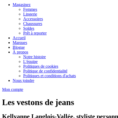
Magasinez
Femmes
Lingerie
Accessoires
Chaussures
Soldes
Prêt à reporter
Accueil
Marques
Blogue
À propos
Notre histoire
L'équipe
Politiques de cookies
Politique de confidentialité
Politiques et conditions d'achats
Nous joindre
Mon compte
Les vestons de jeans
Kellyanne Langlois-Vallée, styliste personn