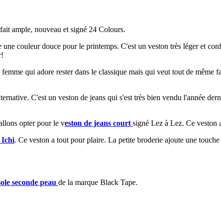
ui fait ample, nouveau et signé 24 Colours.
une couleur douce pour le printemps. C'est un veston très léger et confor
r!
a femme qui adore rester dans le classique mais qui veut tout de même f
ernative. C'est un veston de jeans qui s'est très bien vendu l'année derniè
allons opter pour le v
eston de jeans court
signé Lez à Lez. Ce veston a 
 Ichi
. Ce veston a tout pour plaire. La petite broderie ajoute une touche
ole seconde peau
de la marque Black Tape.