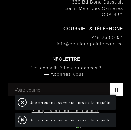
1339 Bd Bona Dussault
Saint-Marc-des-Carrières
G0A 4B0
COURRIEL & TÉLÉPHONE
418-268-5831
info@boutiquepointdevue.ca
INFOLETTRE
Des conseils ? Les tendances ?
― Abonnez-vous !
Une erreur est survenue lors de la requête.
Politiques et conditions d'achats
Une erreur est survenue lors de la requête.
TOUS DROITS RÉSERVÉS © COPYRIGHT 2026
PROPULSÉ PAR