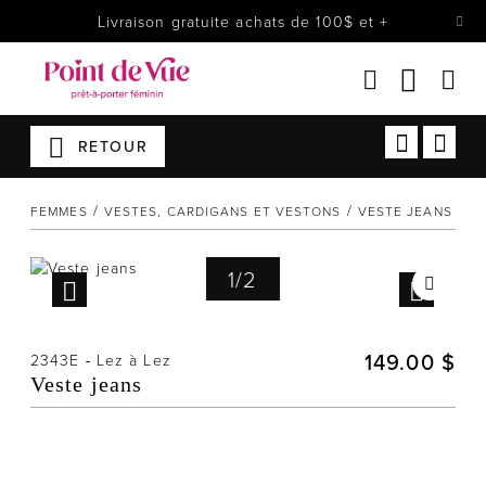
Livraison gratuite achats de 100$ et +
RETOUR
Femmes
Lingerie
FEMMES
VESTES, CARDIGANS ET VESTONS
VESTE JEANS
Accessoires
Chaussures
1
/
2
Soldes
Prêt à reporter
149.00 $
2343E
-
Lez à Lez
Veste jeans