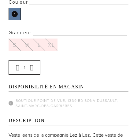
Couleur
Grandeur
Notre histoire
L'équipe
S
M
L
XL
Politiques de cookies
Politique de confidentialité
Politiques et conditions d'achats
DISPONIBILITÉ EN MAGASIN
BOUTIQUE POINT DE VUE, 1339 BD BONA DUSSAULT,
SAINT-MARC-DES-CARRIÈRES
DESCRIPTION
Veste jeans de la compagnie Lez à Lez. Cette veste de