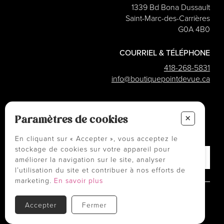
1339 Bd Bona Dussault
Saint-Marc-des-Carrières
G0A 4B0
COURRIEL & TÉLÉPHONE
418-268-5831
info@boutiquepointdevue.ca
INFOLETTRE
+
Des conseils ? Les tendances ?
Paramètres de cookies
― Abonnez-vous !
En cliquant sur « Accepter », vous acceptez le
stockage de cookies sur votre appareil pour
améliorer la navigation sur le site, analyser
l’utilisation du site et contribuer à nos efforts de
marketing.
En savoir plus
Politiques et conditions d'achats
Accepter
Fermer
TOUS DROITS RÉSERVÉS © COPYRIGHT 2026
PROPULSÉ PAR