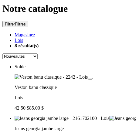
Notre catalogue
Filtrer
Filtres
Magasinez
Lois
8
résultat(s)
Solde
Veston banu classique
Lois
42.50 $
85.00 $
Jeans georgia jambe large