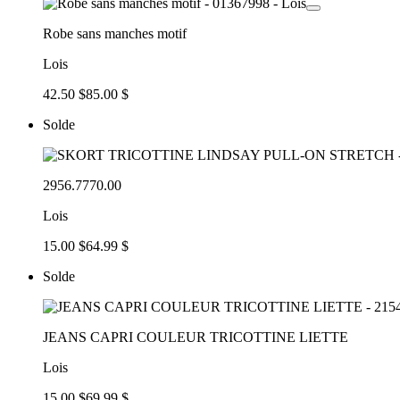
Robe sans manches motif
Lois
42.50 $
85.00 $
Solde
2956.7770.00
Lois
15.00 $
64.99 $
Solde
JEANS CAPRI COULEUR TRICOTTINE LIETTE
Lois
15.00 $
69.99 $