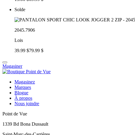
Solde
2045.7906
Lois
39.99 $
79.99 $
Magasiner
Magasinez
Marques
Blogue
À propos
Nous joindre
Point de Vue
1339 Bd Bona Dussault
Saint-Marc-des-Carrières