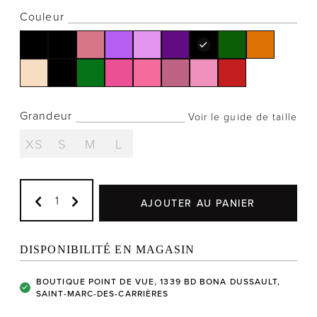
Couleur
Notre histoire
L'équipe
Grandeur
Voir le guide de taille
Politiques de cookies
XS
S
M
L
Politique de confidentialité
Politiques et conditions d'achats
AJOUTER AU PANIER
DISPONIBILITÉ EN MAGASIN
BOUTIQUE POINT DE VUE, 1339 BD BONA DUSSAULT,
SAINT-MARC-DES-CARRIÈRES