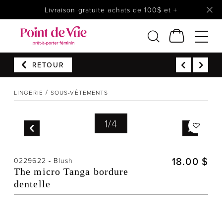
Livraison gratuite achats de 100$ et +
RETOUR
Femmes
Lingerie
LINGERIE
SOUS-VÊTEMENTS
Accessoires
Chaussures
1
/
4
Soldes
Prêt à reporter
18.00 $
0229622
-
Blush
The micro Tanga bordure
dentelle