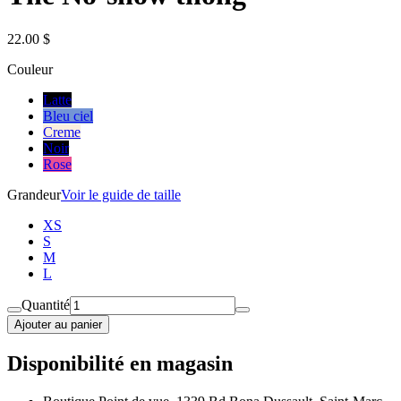
22.00 $
Couleur
Latte
Bleu ciel
Creme
Noir
Rose
Grandeur
Voir le guide de taille
XS
S
M
L
Quantité
Ajouter au panier
Disponibilité en magasin