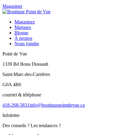
Magasiner
Magasinez
Marques
Blogue
À propos
Nous joindre
Point de Vue
1339 Bd Bona Dussault
Saint-Marc-des-Carrières
G0A 4B0
courriel & téléphone
418-268-5831
info@boutiquepointdevue.ca
Infolettre
Des conseils ? Les tendances ?