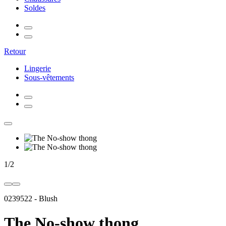
Soldes
Retour
Lingerie
Sous-vêtements
1
/
2
0239522
-
Blush
The No-show thong