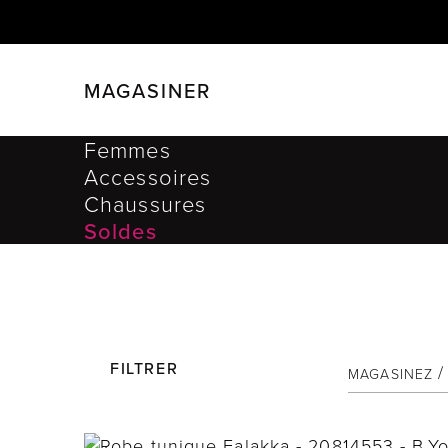
MAGASINER
FERMER
FILTRER
Femmes
Accessoires
Chaussures
Soldes
Notre catalogue
FILTRER
MAGASINEZ