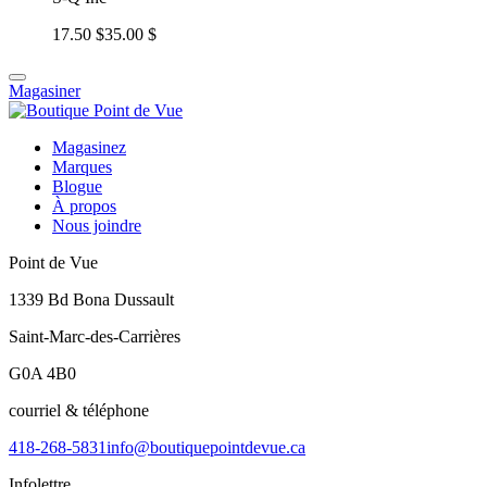
17.50 $
35.00 $
Magasiner
Magasinez
Marques
Blogue
À propos
Nous joindre
Point de Vue
1339 Bd Bona Dussault
Saint-Marc-des-Carrières
G0A 4B0
courriel & téléphone
418-268-5831
info@boutiquepointdevue.ca
Infolettre