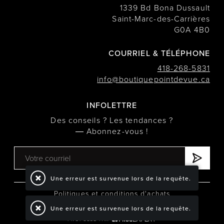
1339 Bd Bona Dussault
Saint-Marc-des-Carrières
G0A 4B0
COURRIEL & TÉLÉPHONE
418-268-5831
info@boutiquepointdevue.ca
INFOLETTRE
Des conseils ? Les tendances ?
― Abonnez-vous !
Une erreur est survenue lors de la requête.
Politiques et conditions d'achats
Une erreur est survenue lors de la requête.
TOUS DROITS RÉSERVÉS © COPYRIGHT 2026
PROPULSÉ PAR