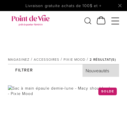
Livraison gratuite achats de 100$ et +
Notre catalogue
Femmes
Lingerie
MAGASINEZ
ACCESSOIRES
PIXIE MOOD
2
RÉSULTAT(S)
Accessoires
FILTRER
Chaussures
Soldes
Prêt à reporter
SOLDE