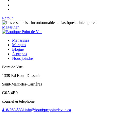
Retour
Magasiner
Magasinez
Marques
Blogue
À propos
Nous joindre
Point de Vue
1339 Bd Bona Dussault
Saint-Marc-des-Carrières
G0A 4B0
courriel & téléphone
418-268-5831
info@boutiquepointdevue.ca