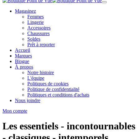
Magasinez
Femmes
Lingerie
Accessoires
Chaussures
Soldes
Prêt à reporter
Accueil
Marques
Blogue
À propos
Notre histoire
L'équipe
Politiques de cookies
Politique de confidentialité
Politiques et conditions d'achats
Nous joindre
Mon compte
Les essentiels - incontournables
- classiques - intemporels