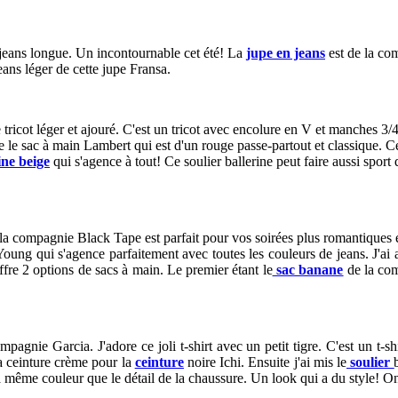
 jeans longue. Un incontournable cet été! La
jupe en jeans
est de la com
jeans léger de cette jupe Fransa.
ricot léger et ajouré. C'est un tricot avec encolure en V et manches 3/4.
 le sac à main Lambert qui est d'un rouge passe-partout et classique. C
ine beige
qui s'agence à tout! Ce soulier ballerine peut faire aussi sport
 la compagnie Black Tape est parfait pour vos soirées plus romantiques et
Young qui s'agence parfaitement avec toutes les couleurs de jeans. J'ai
fre 2 options de sacs à main. Le premier étant le
sac banane
de la com
mpagnie Garcia. J'adore ce joli t-shirt avec un petit tigre. C'est un t-s
la ceinture crème pour la
ceinture
noire Ichi. Ensuite j'ai mis le
soulier
 même couleur que le détail de la chaussure. Un look qui a du style! On