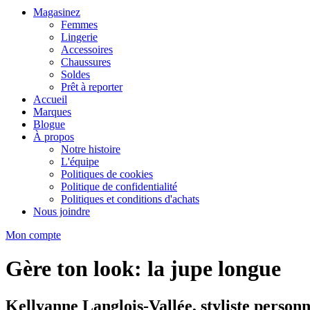
Magasinez
Femmes
Lingerie
Accessoires
Chaussures
Soldes
Prêt à reporter
Accueil
Marques
Blogue
À propos
Notre histoire
L'équipe
Politiques de cookies
Politique de confidentialité
Politiques et conditions d'achats
Nous joindre
Mon compte
Gère ton look: la jupe longue
Kellyanne Langlois-Vallée, styliste personn