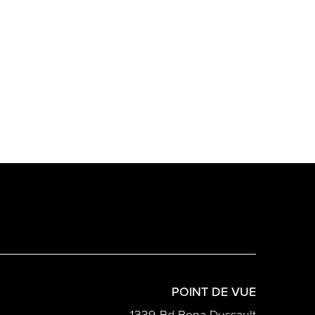
POINT DE VUE
1339 Bd Bona Dussault