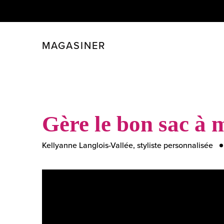
MAGASINER
FERMER
FILTRER
Gère le bon sac à 
Kellyanne Langlois-Vallée, styliste personnalisée