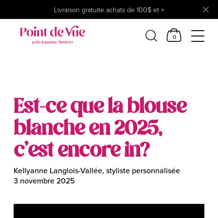
Livraison gratuite achats de 100$ et +
0
Femmes
Lingerie
Accessoires
Est-ce que la blouse
Chaussures
blanche en 2025,
Soldes
Prêt à reporter
c’est encore in?
Kellyanne Langlois-Vallée, styliste personnalisée
3 novembre 2025