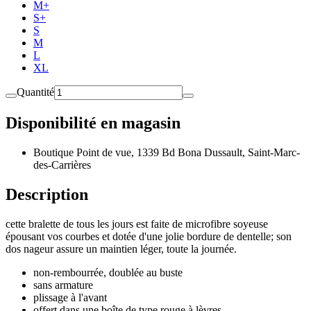
M+
S+
S
M
L
XL
Quantité
Disponibilité en magasin
Boutique Point de vue, 1339 Bd Bona Dussault, Saint-Marc-
des-Carrières
Description
cette bralette de tous les jours est faite de microfibre soyeuse
épousant vos courbes et dotée d'une jolie bordure de dentelle; son
dos nageur assure un maintien léger, toute la journée.
non-rembourrée, doublée au buste
sans armature
plissage à l'avant
offert dans une boîte de type rouge à lèvres