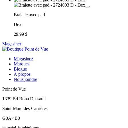
Bralette avec pad
Dex
29.99 $
Magasiner
Magasinez
Marques
Blogue
À propos
Nous joindre
Point de Vue
1339 Bd Bona Dussault
Saint-Marc-des-Carrières
G0A 4B0
courriel & téléphone