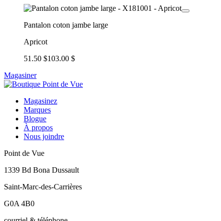
Pantalon coton jambe large
Apricot
51.50 $
103.00 $
Magasiner
Magasinez
Marques
Blogue
À propos
Nous joindre
Point de Vue
1339 Bd Bona Dussault
Saint-Marc-des-Carrières
G0A 4B0
courriel & téléphone