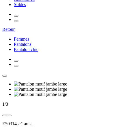
Soldes
Retour
Femmes
Pantalons
Pantalon chic
1
/
3
E50314
-
Garcia