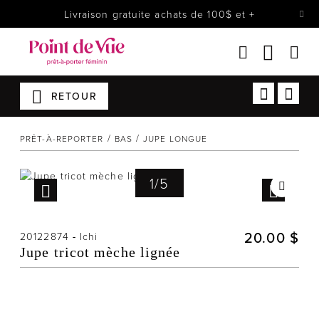
Livraison gratuite achats de 100$ et +
RETOUR
Femmes
Lingerie
PRÊT-À-REPORTER
BAS
JUPE LONGUE
Accessoires
1
/
5
Chaussures
Soldes
Prêt à reporter
20.00 $
20122874
-
Ichi
Jupe tricot mèche lignée