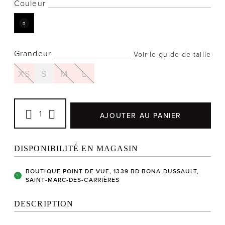
Couleur
Grandeur
Voir le guide de taille
Notre histoire
XS
S
M
L
L'équipe
Politiques de cookies
Politique de confidentialité
AJOUTER AU PANIER
Politiques et conditions d'achats
DISPONIBILITÉ EN MAGASIN
BOUTIQUE POINT DE VUE, 1339 BD BONA DUSSAULT,
SAINT-MARC-DES-CARRIÈRES
DESCRIPTION