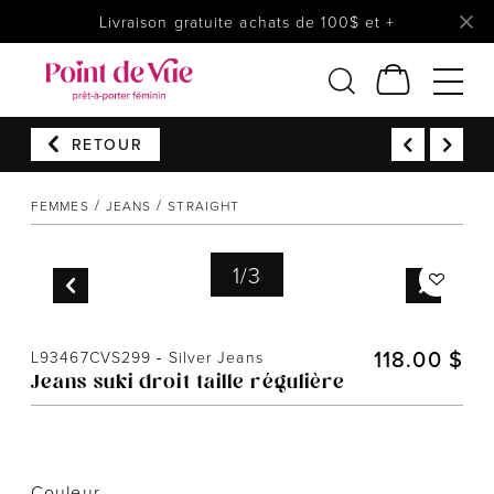
Livraison gratuite achats de 100$ et +
RETOUR
Femmes
Lingerie
FEMMES
JEANS
STRAIGHT
Accessoires
Chaussures
1
/
3
Soldes
Prêt à reporter
118.00 $
L93467CVS299
-
Silver Jeans
Jeans suki droit taille régulière
Couleur