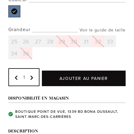
Grandeur
Voir le guide de taille
Notre histoire
25
26
27
28
29
30
31
32
33
L'équipe
34
36
Politiques de cookies
Politique de confidentialité
Politiques et conditions d'achats
AJOUTER AU PANIER
DISPONIBILITÉ EN MAGASIN
BOUTIQUE POINT DE VUE, 1339 BD BONA DUSSAULT,
SAINT-MARC-DES-CARRIÈRES
DESCRIPTION