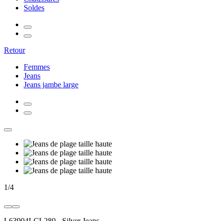
Soldes
Retour
Femmes
Jeans
Jeans jambe large
1
/
4
L63904LCL280
-
Silver Jeans