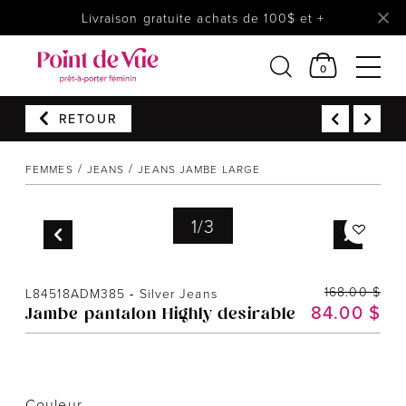
Livraison gratuite achats de 100$ et +
0
RETOUR
Femmes
Lingerie
FEMMES
JEANS
JEANS JAMBE LARGE
Accessoires
Chaussures
1
/
3
Soldes
Prêt à reporter
168.00 $
L84518ADM385
-
Silver Jeans
84.00 $
Jambe pantalon Highly desirable
Couleur