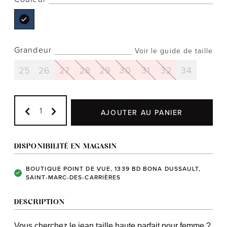
Grandeur
Notre histoire
Voir le guide de taille
L'équipe
25
26
27
28
29
30
31
32
34
Politiques de cookies
Politique de confidentialité
AJOUTER AU PANIER
Politiques et conditions d'achats
DISPONIBILITÉ EN MAGASIN
BOUTIQUE POINT DE VUE, 1339 BD BONA DUSSAULT,
SAINT-MARC-DES-CARRIÈRES
DESCRIPTION
Vous cherchez le jean taille haute parfait pour femme ?