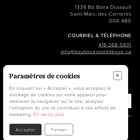
1339 Bd Bona Dussault
Saint-Marc-des-Carrières
G0A 4B0
COURRIEL & TÉLÉPHONE
418-268-5831
info@boutiquepointdevue.ca
INFOLETTRE
+
Paramètres de cookies
Des conseils ? Les tendances ?
― Abonnez-vous !
En cliquant sur « Accepter », vous acceptez le
stockage de cookies sur votre appareil pour
améliorer la navigation sur le site, analyser
l’utilisation du site et contribuer à nos efforts de
marketing.
En savoir plus
Politiques et conditions d'achats
Accepter
Fermer
TOUS DROITS RÉSERVÉS © COPYRIGHT 2026
PROPULSÉ PAR