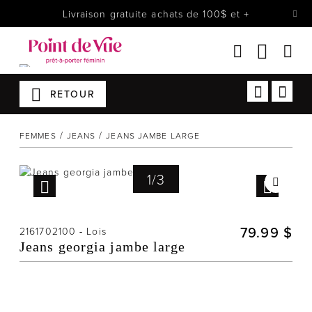
Livraison gratuite achats de 100$ et +
RETOUR
Femmes
Lingerie
FEMMES
JEANS
JEANS JAMBE LARGE
Accessoires
Chaussures
1
/
3
Soldes
Prêt à reporter
79.99 $
2161702100
-
Lois
Jeans georgia jambe large