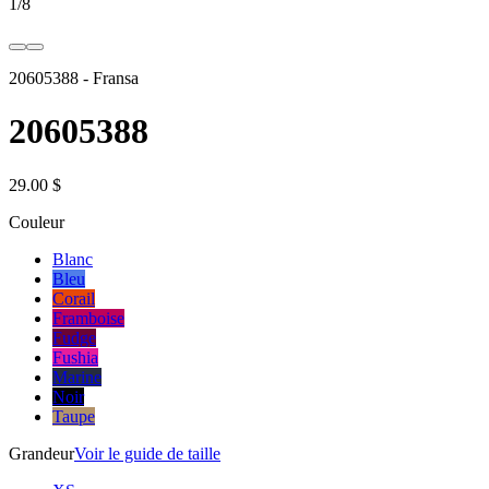
1
/
8
20605388
-
Fransa
20605388
29.00 $
Couleur
Blanc
Bleu
Corail
Framboise
Fudge
Fushia
Marine
Noir
Taupe
Grandeur
Voir le guide de taille