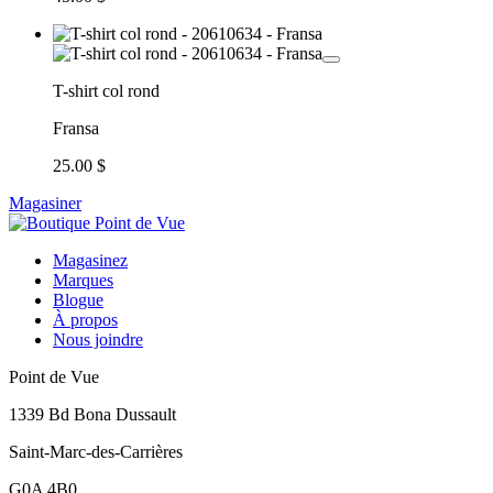
T-shirt col rond
Fransa
25.00 $
Magasiner
Magasinez
Marques
Blogue
À propos
Nous joindre
Point de Vue
1339 Bd Bona Dussault
Saint-Marc-des-Carrières
G0A 4B0