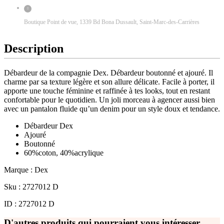
Boutique Point de vue, 1339 Bd Bona Dussault, Saint-Marc-des-Carrières
Description
Débardeur de la compagnie Dex. Débardeur boutonné et ajouré. Il
charme par sa texture légère et son allure délicate. Facile à porter, il
apporte une touche féminine et raffinée à tes looks, tout en restant
confortable pour le quotidien. Un joli morceau à agencer aussi bien
avec un pantalon fluide qu’un denim pour un style doux et tendance.
Débardeur Dex
Ajouré
Boutonné
60%coton, 40%acrylique
Marque : Dex
Sku : 2727012 D
ID : 2727012 D
D'autres produits qui pourraient vous intéresser