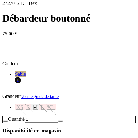
2727012 D
-
Dex
Débardeur boutonné
75.00 $
Couleur
Sable
Grandeur
Voir le guide de taille
XS
S
M
L
XL
Quantité
Disponibilité en magasin