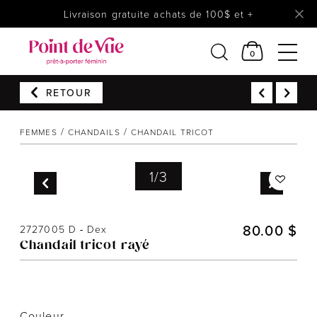
Livraison gratuite achats de 100$ et +
0
RETOUR
Femmes
FEMMES
CHANDAILS
CHANDAIL TRICOT
Lingerie
Accessoires
1
/
3
Chaussures
Soldes
80.00 $
2727005 D
-
Dex
Prêt à reporter
Chandail tricot rayé
Couleur