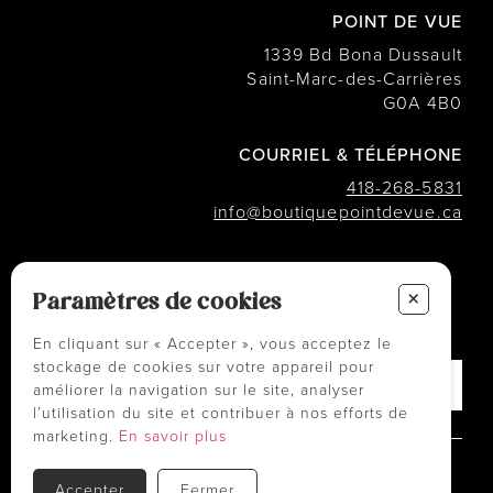
POINT DE VUE
1339 Bd Bona Dussault
Saint-Marc-des-Carrières
G0A 4B0
COURRIEL & TÉLÉPHONE
418-268-5831
info@boutiquepointdevue.ca
INFOLETTRE
+
Paramètres de cookies
Des conseils ? Les tendances ?
― Abonnez-vous !
En cliquant sur « Accepter », vous acceptez le
stockage de cookies sur votre appareil pour
améliorer la navigation sur le site, analyser
l’utilisation du site et contribuer à nos efforts de
marketing.
En savoir plus
Politiques et conditions d'achats
Accepter
Fermer