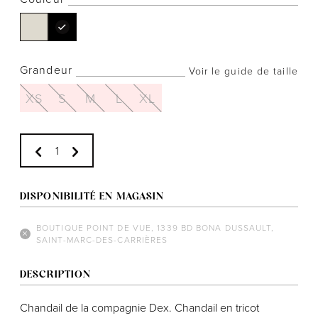
Grandeur
Voir le guide de taille
Notre histoire
XS
S
M
L
XL
L'équipe
Politiques de cookies
Politique de confidentialité
Politiques et conditions d'achats
DISPONIBILITÉ EN MAGASIN
BOUTIQUE POINT DE VUE, 1339 BD BONA DUSSAULT,
SAINT-MARC-DES-CARRIÈRES
DESCRIPTION
Chandail de la compagnie Dex. Chandail en tricot