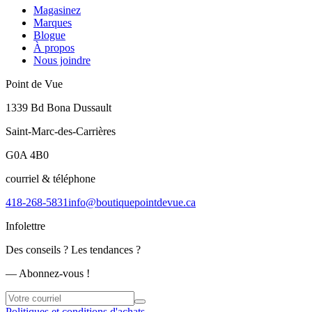
Magasinez
Marques
Blogue
À propos
Nous joindre
Point de Vue
1339 Bd Bona Dussault
Saint-Marc-des-Carrières
G0A 4B0
courriel & téléphone
418-268-5831
info@boutiquepointdevue.ca
Infolettre
Des conseils ? Les tendances ?
― Abonnez-vous !
Politiques et conditions d'achats