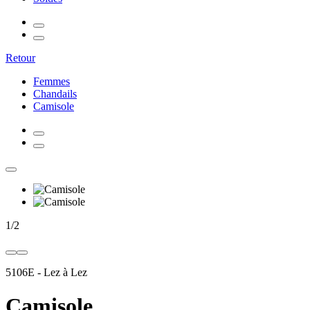
Retour
Femmes
Chandails
Camisole
1
/
2
5106E
-
Lez à Lez
Camisole