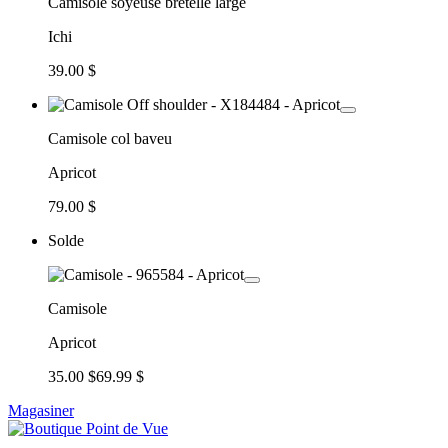
Camisole soyeuse bretelle large
Ichi
39.00 $
Camisole col baveu
Apricot
79.00 $
Solde
Camisole
Apricot
35.00 $
69.99 $
Magasiner