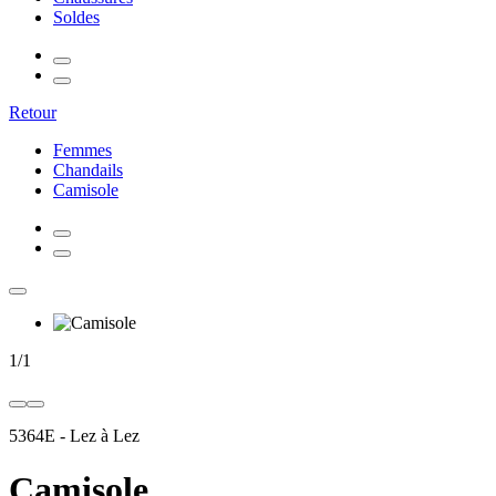
Soldes
Retour
Femmes
Chandails
Camisole
1
/
1
5364E
-
Lez à Lez
Camisole