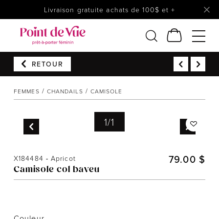
Livraison gratuite achats de 100$ et +
RETOUR
Femmes
Lingerie
FEMMES
CHANDAILS
CAMISOLE
Accessoires
1
/
1
Chaussures
Soldes
Prêt à reporter
79.00 $
X184484
-
Apricot
Camisole col baveu
Couleur