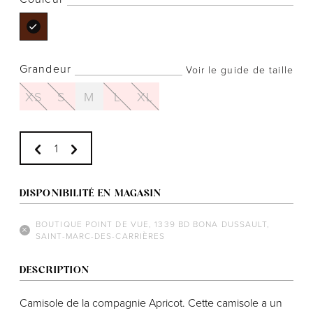
Grandeur
Voir le guide de taille
Notre histoire
XS
S
M
L
XL
L'équipe
Politiques de cookies
Politique de confidentialité
Politiques et conditions d'achats
DISPONIBILITÉ EN MAGASIN
BOUTIQUE POINT DE VUE, 1339 BD BONA DUSSAULT,
SAINT-MARC-DES-CARRIÈRES
DESCRIPTION
Camisole de la compagnie Apricot. Cette camisole a un