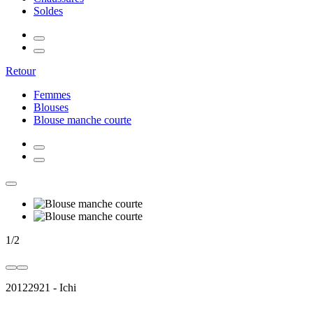
Soldes
Retour
Femmes
Blouses
Blouse manche courte
1
/
2
20122921
-
Ichi