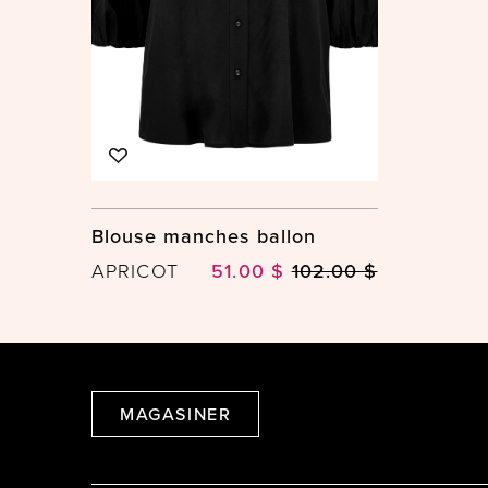
Blouse manches ballon
APRICOT
51.00 $
102.00 $
MAGASINER