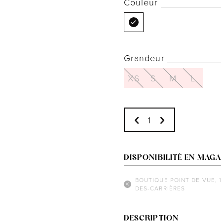
Couleur
Grandeur
XS
S
M
L
DISPONIBILITÉ EN MAGA
BOUTIQUE POINT DE VUE, 
DES-CARRIÈRES
DESCRIPTION