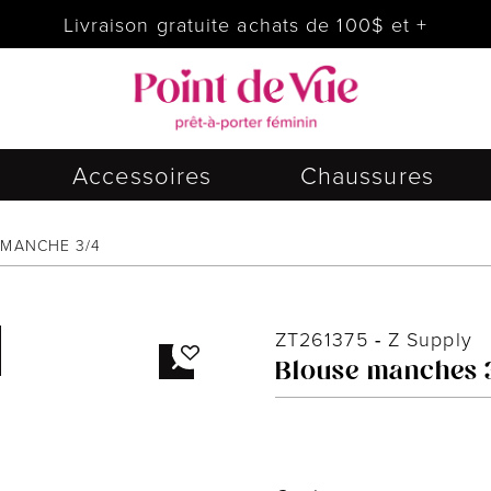
Livraison gratuite achats de 100$ et +
Accessoires
Chaussures
 MANCHE 3/4
ZT261375
-
Z Supply
Blouse manches 