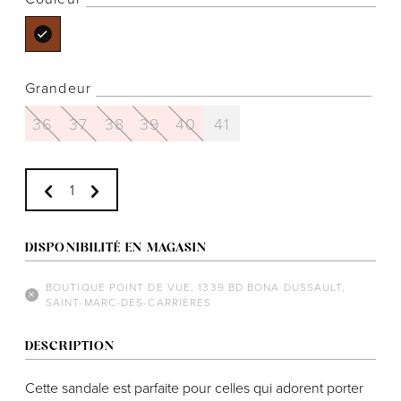
Grandeur
Notre histoire
36
37
38
39
40
41
L'équipe
Politiques de cookies
Politique de confidentialité
Politiques et conditions d'achats
DISPONIBILITÉ EN MAGASIN
BOUTIQUE POINT DE VUE, 1339 BD BONA DUSSAULT,
SAINT-MARC-DES-CARRIÈRES
DESCRIPTION
Cette sandale est parfaite pour celles qui adorent porter