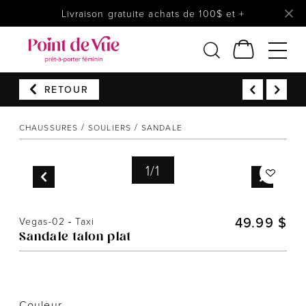
Livraison gratuite achats de 100$ et +
RETOUR
Femmes
Lingerie
CHAUSSURES
SOULIERS
SANDALE
Accessoires
1
/
1
Chaussures
Soldes
Prêt à reporter
49.99 $
Vegas-02
-
Taxi
Sandale talon plat
Couleur