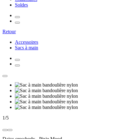
Soldes
Retour
Accessoires
Sacs à main
1
/
5
Daisy crossbody
-
Pixie Mood