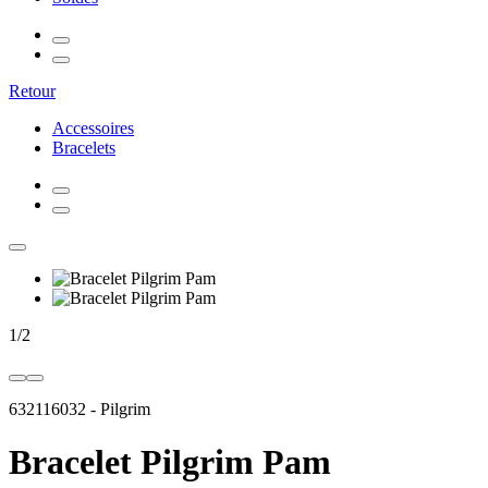
Retour
Accessoires
Bracelets
1
/
2
632116032
-
Pilgrim
Bracelet Pilgrim Pam