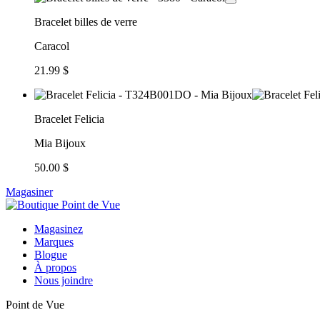
Bracelet billes de verre
Caracol
21.99 $
Bracelet Felicia
Mia Bijoux
50.00 $
Magasiner
Magasinez
Marques
Blogue
À propos
Nous joindre
Point de Vue