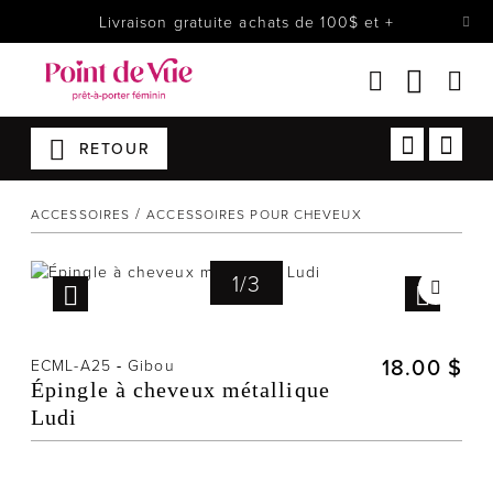
Livraison gratuite achats de 100$ et +
RETOUR
Femmes
Lingerie
ACCESSOIRES
ACCESSOIRES POUR CHEVEUX
Accessoires
Chaussures
1
/
3
Soldes
Prêt à reporter
18.00 $
ECML-A25
-
Gibou
Épingle à cheveux métallique
Ludi