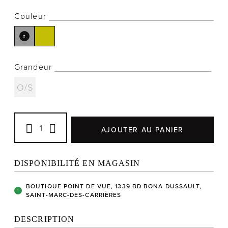
Couleur
Notre histoire
Grandeur
L'équipe
O/S
Politiques de cookies
Politique de confidentialité
Politiques et conditions d'achats
AJOUTER AU PANIER
DISPONIBILITÉ EN MAGASIN
BOUTIQUE POINT DE VUE, 1339 BD BONA DUSSAULT,
SAINT-MARC-DES-CARRIÈRES
DESCRIPTION