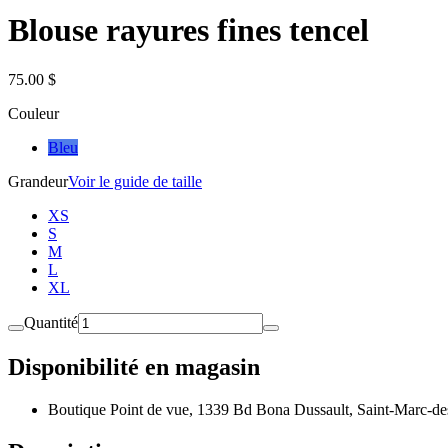
Blouse rayures fines tencel
75.00 $
Couleur
Bleu
Grandeur
Voir le guide de taille
XS
S
M
L
XL
Quantité
Disponibilité en magasin
Boutique Point de vue, 1339 Bd Bona Dussault, Saint-Marc-de