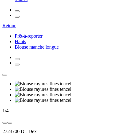
Retour
Prêt-à-reporter
Hauts
Blouse manche longue
1
/
4
2723700 D
-
Dex