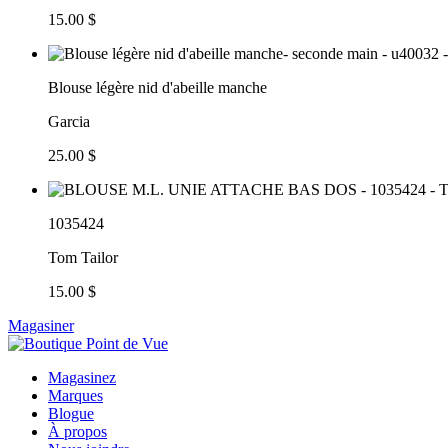
15.00 $
Blouse légère nid d'abeille manche
Garcia
25.00 $
1035424
Tom Tailor
15.00 $
Magasiner
Magasinez
Marques
Blogue
À propos