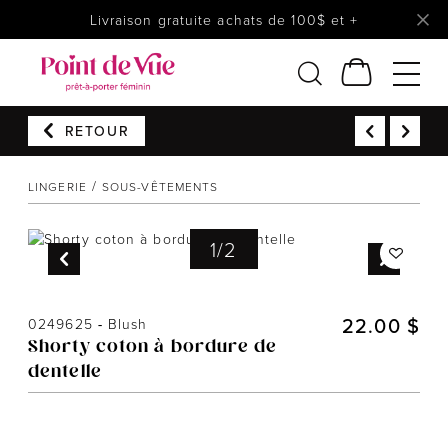
Livraison gratuite achats de 100$ et +
Femmes
RETOUR
Lingerie
LINGERIE
SOUS-VÊTEMENTS
Accessoires
Chaussures
1
/
2
Soldes
Prêt à reporter
22.00 $
0249625
-
Blush
Shorty coton à bordure de
dentelle