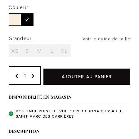
Couleur
Notre histoire
Grandeur
Voir le guide de taille
L'équipe
XS
S
M
L
XL
Politiques de cookies
Politique de confidentialité
Politiques et conditions d'achats
AJOUTER AU PANIER
DISPONIBILITÉ EN MAGASIN
BOUTIQUE POINT DE VUE, 1339 BD BONA DUSSAULT,
SAINT-MARC-DES-CARRIÈRES
DESCRIPTION