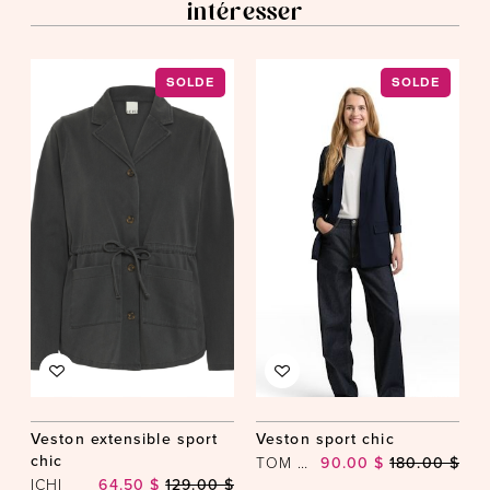
intéresser
SOLDE
SOLDE
Veston extensible sport
Veston sport chic
chic
TOM TAILOR
90.00 $
180.00 $
ICHI
64.50 $
129.00 $