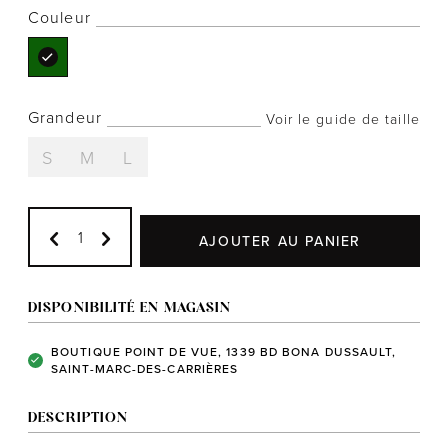
Couleur
Notre histoire
Grandeur
Voir le guide de taille
L'équipe
S
M
L
Politiques de cookies
Politique de confidentialité
AJOUTER AU PANIER
Politiques et conditions d'achats
DISPONIBILITÉ EN MAGASIN
BOUTIQUE POINT DE VUE, 1339 BD BONA DUSSAULT,
SAINT-MARC-DES-CARRIÈRES
DESCRIPTION