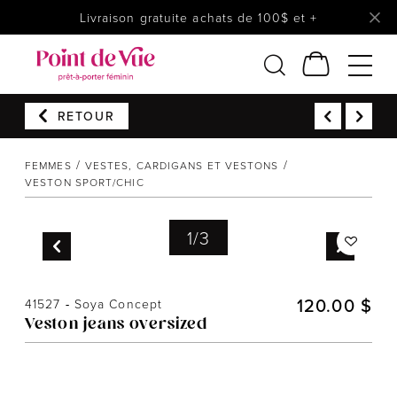
Livraison gratuite achats de 100$ et +
RETOUR
Femmes
Lingerie
FEMMES
VESTES, CARDIGANS ET VESTONS
VESTON SPORT/CHIC
Accessoires
Chaussures
1
/
3
Soldes
Prêt à reporter
120.00 $
41527
-
Soya Concept
Veston jeans oversized