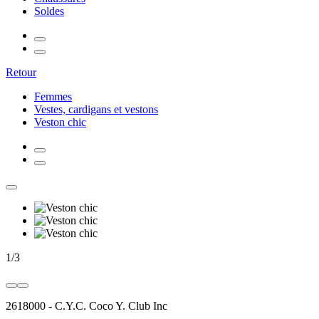
Soldes
Retour
Femmes
Vestes, cardigans et vestons
Veston chic
1
/
3
2618000
-
C.Y.C. Coco Y. Club Inc