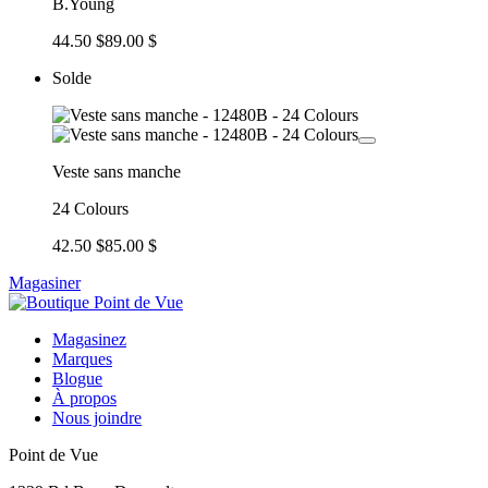
B.Young
44.50 $
89.00 $
Solde
Veste sans manche
24 Colours
42.50 $
85.00 $
Magasiner
Magasinez
Marques
Blogue
À propos
Nous joindre
Point de Vue