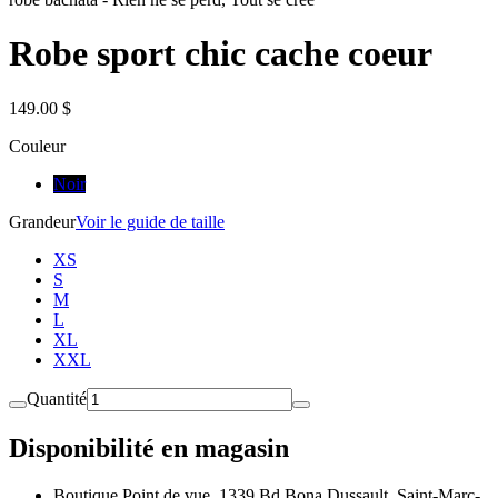
Robe sport chic cache coeur
149.00 $
Couleur
Noir
Grandeur
Voir le guide de taille
XS
S
M
L
XL
XXL
Quantité
Disponibilité en magasin
Boutique Point de vue, 1339 Bd Bona Dussault, Saint-Marc-