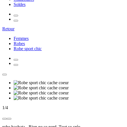
Soldes
Retour
Femmes
Robes
Robe sport chic
1
/
4
robe bachata
-
Rien ne se perd, Tout se crée