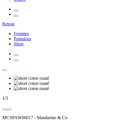
Retour
Femmes
Pantalons
Short
1
/
3
MCSPAW06017
-
Mandarine & Co