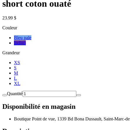
short coton ouaté
23.99 $
Couleur
Bleu pale
Indigo
Grandeur
XS
S
M
L
XL
Quantité
Disponibilité en magasin
Boutique Point de vue, 1339 Bd Bona Dussault, Saint-Marc-de