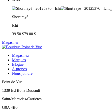
Short rayé
Ichi
39.50 $
79.00 $
Magasiner
Magasinez
Marques
Blogue
À propos
Nous joindre
Point de Vue
1339 Bd Bona Dussault
Saint-Marc-des-Carrières
G0A 4B0