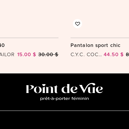
40
Pantalon sport chic
AILOR
15.00 $
30.00 $
C.Y.C. COCO Y. CLUB INC
44.50 $
8