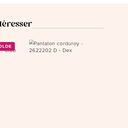
ntéresser
OLDE