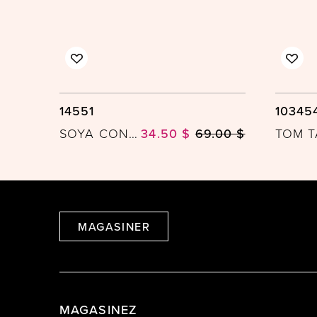
14551
10345
SOYA CONCEPT
34.50 $
69.00 $
TOM T
MAGASINER
MAGASINEZ