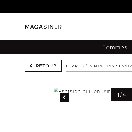
MAGASINER
FERMER
FILTRER
Femmes
RETOUR
FEMMES
PANTALONS
PANT
1
/
4