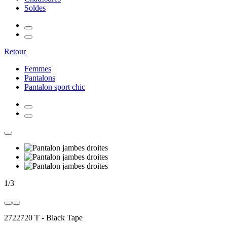
Soldes
Retour
Femmes
Pantalons
Pantalon sport chic
1
/
3
2722720 T
-
Black Tape