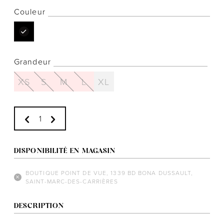
Couleur
Notre histoire
Grandeur
L'équipe
XS
S
M
L
XL
Politiques de cookies
Politique de confidentialité
Politiques et conditions d'achats
DISPONIBILITÉ EN MAGASIN
BOUTIQUE POINT DE VUE, 1339 BD BONA DUSSAULT,
SAINT-MARC-DES-CARRIÈRES
DESCRIPTION