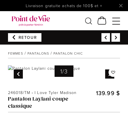
Livraison gratuite achats de 100$ et +
RETOUR
Femmes
Lingerie
FEMMES
PANTALONS
PANTALON CHIC
Accessoires
Chaussures
1
/
3
Soldes
Prêt à reporter
139.99 $
246018/TM
-
I Love Tyler Madison
Pantalon Laylani coupe
classique