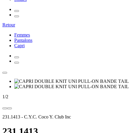
Retour
Femmes
Pantalons
Capri
1
/
2
231.1413
-
C.Y.C. Coco Y. Club Inc
231.1413