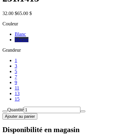
32.00 $
65.00 $
Couleur
Blanc
Marine
Grandeur
1
3
5
7
9
11
13
15
Quantité
Ajouter au panier
Disponibilité en magasin