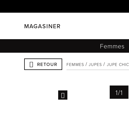
MAGASINER
FERMER
FILTRER
Femmes
RETOUR
FEMMES
JUPES
JUPE CHI
1
/
1