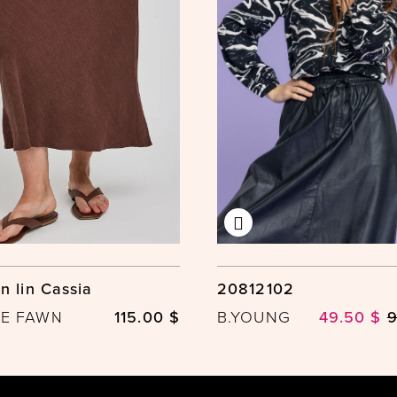
n lin Cassia
20812102
LE FAWN
115.00 $
B.YOUNG
49.50 $
9