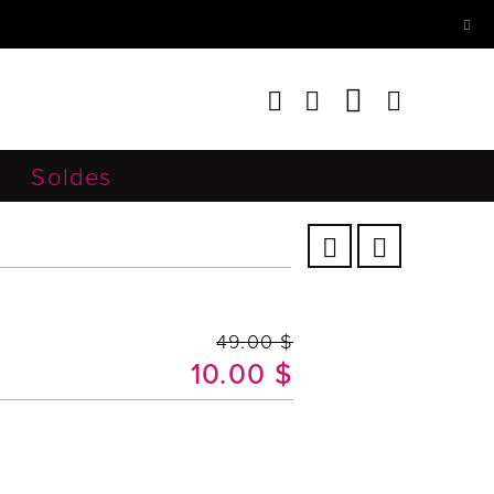
Soldes
49.00 $
10.00 $