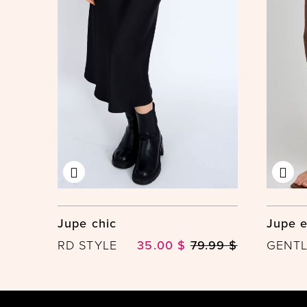
Jupe chic
Jupe e
RD STYLE
35.00 $
79.99 $
GENT