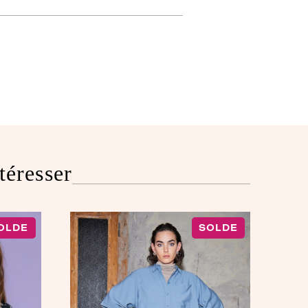
téresser
OLDE
SOLDE