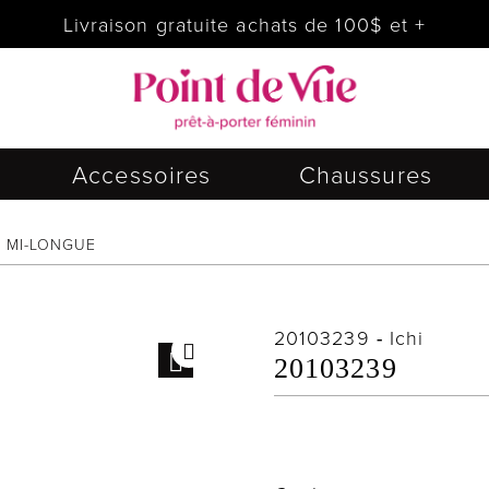
Livraison gratuite achats de 100$ et +
Accessoires
Chaussures
C MI-LONGUE
20103239
-
Ichi
20103239