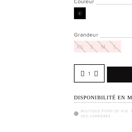
Couleur
Grandeur
XS
S
M
L
DISPONIBILITÉ EN 
BOUTIQUE POINT DE VUE, 
DES-CARRIÈRES