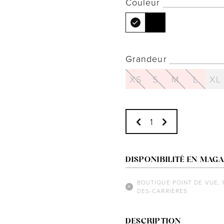
Couleur
Grandeur
XS
S
M
L
XL
DISPONIBILITÉ EN MAGA
BOUTIQUE POINT DE VUE, 
DES-CARRIÈRES
DESCRIPTION