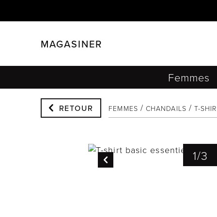
MAGASINER
FERMER
FILTRER
Femmes
RETOUR
FEMMES
CHANDAILS
T-SHI
1
/
3