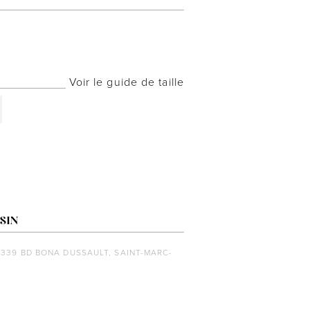
Voir le guide de taille
SIN
1339 BD BONA DUSSAULT, SAINT-MARC-