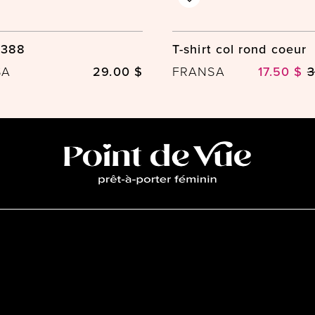
5388
T-shirt col rond coeur
SA
29.00 $
FRANSA
17.50 $
3