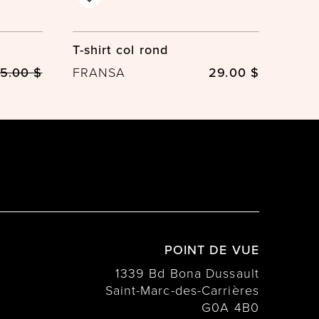
T-shirt col rond
5.00 $
FRANSA
29.00 $
POINT DE VUE
1339 Bd Bona Dussault
Saint-Marc-des-Carrières
G0A 4B0