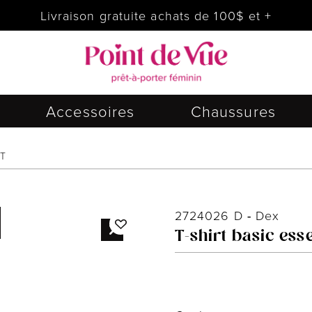
Livraison gratuite achats de 100$ et +
Accessoires
Chaussures
RT
2724026 D
-
Dex
T-shirt basic esse