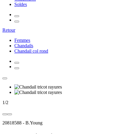
Soldes
Retour
Femmes
Chandails
Chandail col rond
1
/
2
20818588
-
B.Young