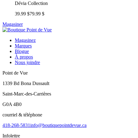
Dévia Collection
39.99 $
79.99 $
Magasiner
Magasinez
Marques
Blogue
À propos
Nous joindre
Point de Vue
1339 Bd Bona Dussault
Saint-Marc-des-Carrières
G0A 4B0
courriel & téléphone
418-268-5831
info@boutiquepointdevue.ca
Infolettre