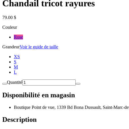
Chandail tricot rayures
79.00 $
Couleur
Rose
Grandeur
Voir le guide de taille
XS
S
M
L
Quantité
Disponibilité en magasin
Boutique Point de vue, 1339 Bd Bona Dussault, Saint-Marc-de
Description